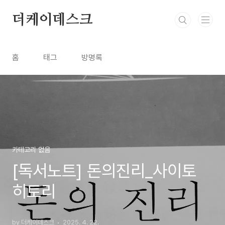
본문 바로가기
더케이데스크
홈
태그
방명록
카테고리 없음
[독서노트] 돈의진리_사이토
히토리
by 더케이데스크
2025. 4. 22.