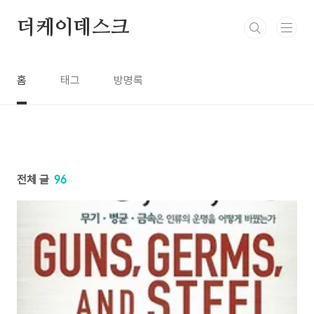
본문 바로가기
더케이데스크
홈
태그
방명록
전체 글
96