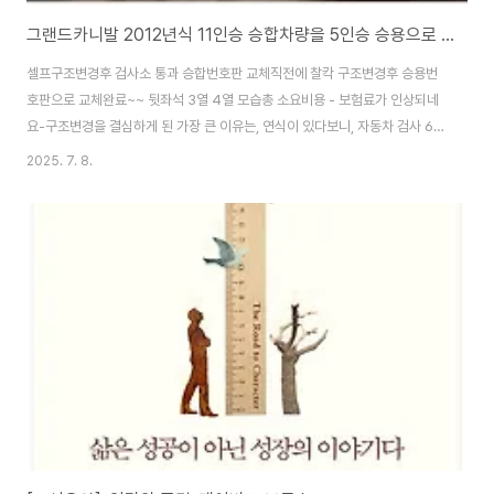
그랜드카니발 2012년식 11인승 승합차량을 5인승 승용으로 구조변경, 좌충우돌 셀프 구조변경 과정... [어렵지 않음]
셀프구조변경후 검사소 통과 승합번호판 교체직전에 찰칵 구조변경후 승용번
호판으로 교체완료~~ 뒷좌석 3열 4열 모습총 소요비용 - 보험료가 인상되네
요-구조변경을 결심하게 된 가장 큰 이유는, 연식이 있다보니, 자동차 검사 6개
월 마다 여간 불편한게 아니어서~뒷좌석에 사람타는 일이 생각보다 많지 않았
2025. 7. 8.
고,자동차 전용도로는 10년동안 딱 2번 달려봤다~ 그리고 이 뒷좌석의 사용하
지 않는 의자로 인해 좀 큰짐을 실어야 할때가 있는데 어려움이 있었고 평소 캠
핑과 차박에 대한 생각을 실천으로 옮기기로 결심하였다. 1. 조사하다가 Map
을 발견시간이 걸리 더라도 자가로 해보기 도전 추가로 할것 : 번호판 교체 (차
량등록소) + 보험변경① 튜닝신청 : 웹사이트에서 입력하는것이 조금 시간이
걸리고, 어렵기는 하였지만..