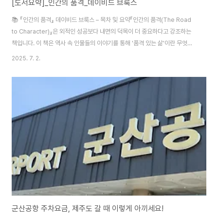
[도서요약]_인간의 품격_데이비드 브룩스
📚 『인간의 품격』 데이비드 브룩스 – 목차 및 요약『인간의 품격(The Road
to Character)』은 외적인 성공보다 내면의 덕목이 더 중요하다고 강조하는
책입니다. 이 책은 역사 속 인물들의 이야기를 통해 '품격 있는 삶'이란 무엇인
지 성찰하게 합니다.📖 목차 및 각 장 요약 💬 책이 주는 메시지: 우리는 더 나
2025. 7. 2.
은 이력서를 만들기보다, 더 나은 추도사를 남길 수 있는 삶을 살아야 한다. 품
격은 결과가 아니라, 선택과 훈련의 산물이다.✨ 왜 지금, 『인간의 품격』을 읽
어야 할까?현대 사회는 빠른 성공, 눈에 보이는 실적, SNS 속 ‘나’에 집중합니
다. 그러나 진짜 중요한 것은 우리가 죽은 후 남겨질 추도사 속 내용 아닐까요?
데이비드 브룩스의 『인간의 품격』은 외적인 성공보다 내면의 깊이..
군산공항 주차요금, 제주도 갈 때 이렇게 아끼세요!