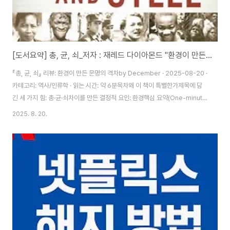
[도서요약] 총, 균, 쇠_저자 : 재레드 다이아몬드 "환경이 만든 문명의 격차"
『총, 균, 쇠』 리뷰: 환경이 만든 문명의 격차by December · 2025-08-20 ·
카테고리: 역사/인류학 · 읽는 시간: 약 6분목차왜 이 책이 특별한가제목에 담
긴 세 가지 힘: 총·균·쇠차이를 만든 결정적 요인: 환경핵심 요약(One-minute
takeaways)의의와 비판적 시각오늘 우리에게 주는 메시지자주 묻는 질문
2025. 8. 20.
(FAQ)왜 이 책이 특별한가?재레드 다이아몬드의 『총, 균, 쇠(Guns, Germs,
and Steel)』는 “왜 어떤 사회는 앞서가고, 어떤 사회는 뒤처졌는가?”라는 질
문에 대한 과감한 답을 제시합니다. 많은 통념과 달리, 그는 인종이나 지능이 아
니라 환경(Environment)이 문명의 격차를 만들었다고 설명합니다.“역사는
영웅의 서사가 아니라, 환경이 빚은 결과다..