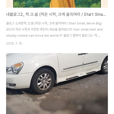
내블로그2_ 작.크.움 (작은 시작, 크게 움직여라 / Start Small, Move Big)
블로그 소개문작.크.움 (작은 시작, 크게 움직여라 / Start Small, Move Big)
당신의 작은 시작과 꾸준한 루틴이 세상을 움직입니다.Your small start and
steady routine can move the world.🌱 블로그 철학이 블로그는 '작.크.
움', 즉 작은 시작과 꾸준한 루틴이 결국 크게 움직이는 삶과 사회를 만들어낸다
2025. 7. 10.
는 믿음을 바탕으로 운영됩니다.크고 거창한 성공은 하루아침에 이루어지지 않
습니다.진짜 변화는 어제보다 조금 더 나아지려는 꾸준한 반복에서 비롯됩니
다.이곳은 그러한 일상의 작지만 의미 있는 움직임을 기록하고 나누는 공간입
니다.🔍 어떤 이야기를 담고 있나요?이슈와 통찰: 세상을 움직이는 이슈들을
깊이 있게 해석하고, 개인의 삶에 어떤 영향을 미치는지..