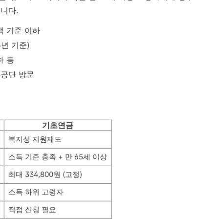
니다.
액 기준 이하
5년 기준)
하 등
금공단 방문
기초연금
복지성 지원제도
소득 기준 충족 + 만 65세 이상
최대 334,800원 (고정)
소득 하위 고령자
직접 신청 필요