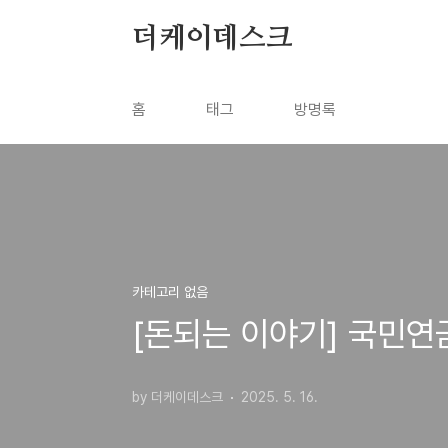
본문 바로가기
더케이데스크
홈
태그
방명록
카테고리 없음
[돈되는 이야기] 국민연
by 더케이데스크
2025. 5. 16.